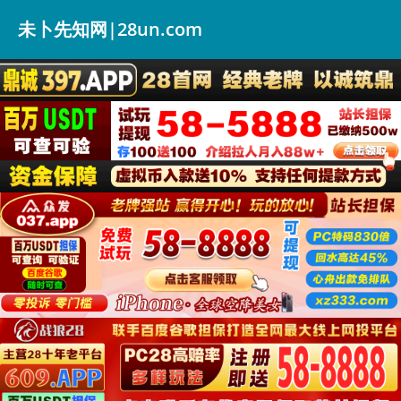
未卜先知网|28un.com