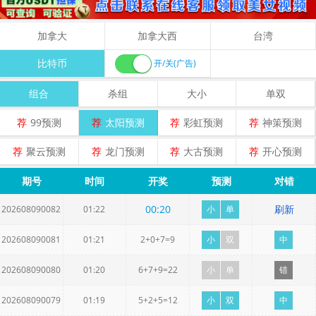
加拿大
加拿大西
台湾
比特币
开/关(广告)
组合
杀组
大小
单双
荐
99预测
荐
太阳预测
荐
彩虹预测
荐
神策预测
荐
聚云预测
荐
龙门预测
荐
大古预测
荐
开心预测
期号
时间
开奖
预测
对错
00
:
20
刷新
202608090082
01:22
小
单
202608090081
01:21
2+0+7=9
小
双
中
202608090080
01:20
6+7+9=22
小
单
错
202608090079
01:19
5+2+5=12
小
双
中