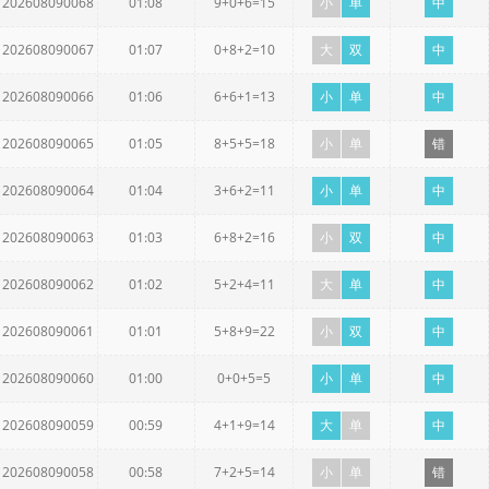
202608090068
01:08
9+0+6=15
小
单
中
202608090067
01:07
0+8+2=10
大
双
中
202608090066
01:06
6+6+1=13
小
单
中
202608090065
01:05
8+5+5=18
小
单
错
202608090064
01:04
3+6+2=11
小
单
中
202608090063
01:03
6+8+2=16
小
双
中
202608090062
01:02
5+2+4=11
大
单
中
202608090061
01:01
5+8+9=22
小
双
中
202608090060
01:00
0+0+5=5
小
单
中
202608090059
00:59
4+1+9=14
大
单
中
202608090058
00:58
7+2+5=14
小
单
错