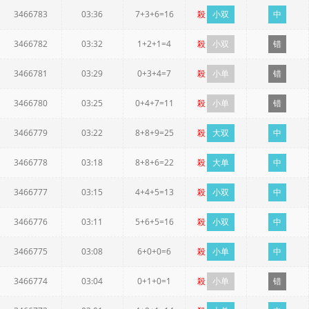
3466783
03:36
7+3+6=16
殺
小双
中
3466782
03:32
1+2+1=4
殺
小双
错
3466781
03:29
0+3+4=7
殺
小单
错
3466780
03:25
0+4+7=11
殺
小单
错
3466779
03:22
8+8+9=25
殺
大双
中
3466778
03:18
8+8+6=22
殺
大单
中
3466777
03:15
4+4+5=13
殺
小双
中
3466776
03:11
5+6+5=16
殺
小双
中
3466775
03:08
6+0+0=6
殺
小单
中
3466774
03:04
0+1+0=1
殺
小单
错