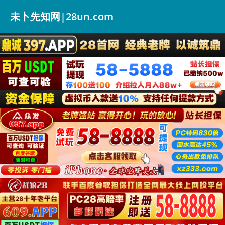
未卜先知网|28un.com