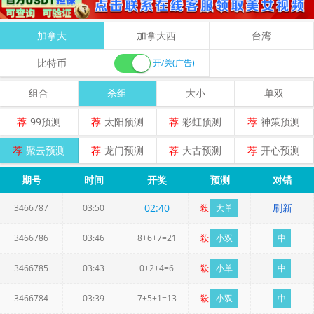
加拿大
加拿大西
台湾
比特币
开/关(广告)
组合
杀组
大小
单双
荐
99预测
荐
太阳预测
荐
彩虹预测
荐
神策预测
荐
聚云预测
荐
龙门预测
荐
大古预测
荐
开心预测
期号
时间
开奖
预测
对错
02
:
39
刷新
3466787
03:50
殺
大单
3466786
03:46
8+6+7=21
殺
小双
中
3466785
03:43
0+2+4=6
殺
小单
中
3466784
03:39
7+5+1=13
殺
小双
中