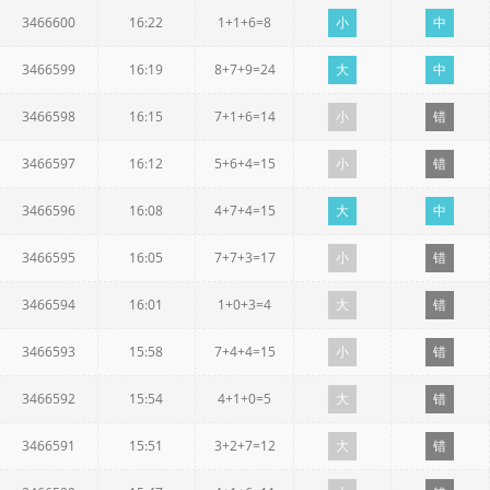
3466600
16:22
1+1+6=8
小
中
3466599
16:19
8+7+9=24
大
中
3466598
16:15
7+1+6=14
小
错
3466597
16:12
5+6+4=15
小
错
3466596
16:08
4+7+4=15
大
中
3466595
16:05
7+7+3=17
小
错
3466594
16:01
1+0+3=4
大
错
3466593
15:58
7+4+4=15
小
错
3466592
15:54
4+1+0=5
大
错
3466591
15:51
3+2+7=12
大
错